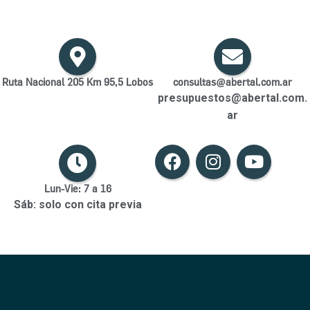
Ruta Nacional 205 Km 95,5 Lobos
consultas@abertal.com.ar
presupuestos@abertal.com.
ar
F
I
Y
a
n
o
c
s
u
Lun-Vie: 7 a 16
e
t
t
Sáb: solo con cita previa
b
a
u
o
g
b
o
r
e
k
a
m