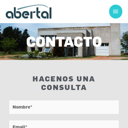
Ir
Men
al
prin
contenido
CONTACTO
HACENOS UNA
CONSULTA